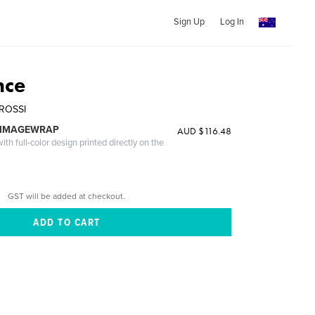
Sign Up
Log In
nce
ROSSI
 IMAGEWRAP
AUD $116.48
th full-color design printed directly on the
GST will be added at checkout.