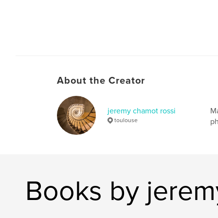
About the Creator
jeremy chamot rossi
Ma
toulouse
ph
Books by jerem