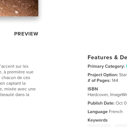
PREVIEW
Features & De
accent sur les
Primary Category:
e, à première vue
Project Option:
Sta
t, chacun de ces
# of Pages:
144
en captant la
ée, mixée avec une
ISBN
 beauté dans la
Hardcover, ImageW
Publish Date:
Oct 0
Language
French
Keywords