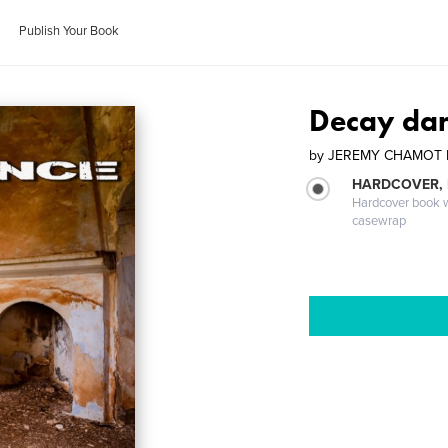
Publish Your Book
Decay da
by
JEREMY CHAMOT 
HARDCOVER,
Hardcover book wi
casewrap