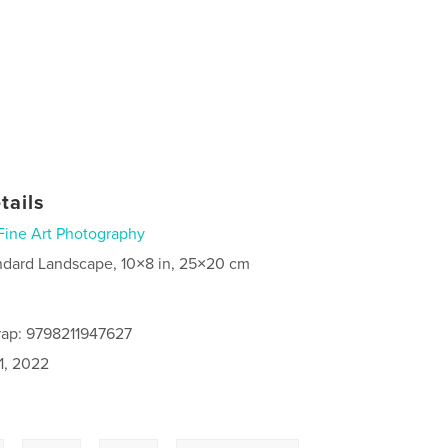
tails
Fine Art Photography
ndard Landscape, 10×8 in, 25×20 cm
rap: 9798211947627
1, 2022