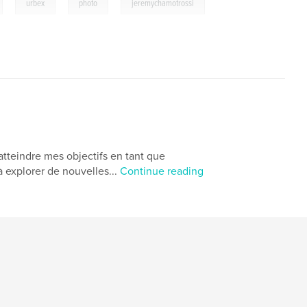
,
,
,
urbex
photo
jeremychamotrossi
tteindre mes objectifs en tant que
à explorer de nouvelles...
Continue reading