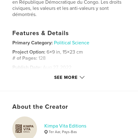
en République Démocratique du Congo. Les droits
civiques, les valeurs et les anti-valeurs y sont
démontrés.
Features & Details
Primary Category:
Political Science
Project Option:
6×9 in, 15×23 cm
# of Pages:
128
Publish Date:
Aug 27, 2022
Language
French
SEE MORE
Keywords
,
,
,
Gouvernement
Antivaleurs
Démocratie
About the Creator
,
Congo
RDC
Kimpa Vita Editions
Ter Aar, Pays-Bas