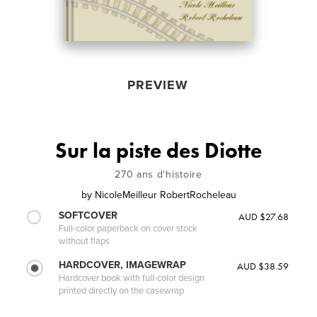
PREVIEW
Sur la piste des Diotte
270 ans d'histoire
by
NicoleMeilleur RobertRocheleau
SOFTCOVER
AUD $27.68
Full-color paperback on cover stock
without flaps
HARDCOVER, IMAGEWRAP
AUD $38.59
Hardcover book with full-color design
printed directly on the casewrap