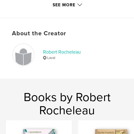
Hardcover, ImageWrap: 9781034975069
SEE MORE
Softcover: 9781034975052
Publish Date:
Feb 11, 2022
Language
French
About the Creator
Keywords
,
,
,
Diotte
historique
histoire du Québec
Robert Rocheleau
Laval
Généalogie
Books by Robert
Rocheleau