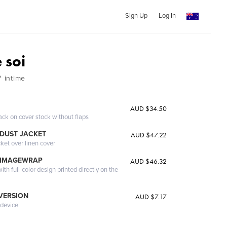
Sign Up
Log In
 soi
* intime
AUD $34.50
ack on cover stock without flaps
DUST JACKET
AUD $47.22
cket over linen cover
 IMAGEWRAP
AUD $46.32
th full-color design printed directly on the
 VERSION
AUD $7.17
 device