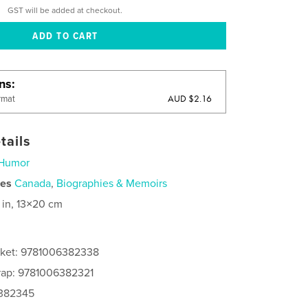
GST will be added at checkout.
ons
AUD $2.16
rmat
tails
Humor
ies
Canada
,
Biographies & Memoirs
 in, 13×20 cm
cket: 9781006382338
rap: 9781006382321
6382345