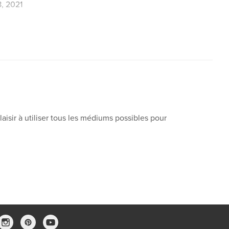
8, 2021
,
,
,
,
tes
soi
soie
papiers
aisir à utiliser tous les médiums possibles pour