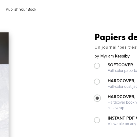
Publish Your Book
Papiers de
Un journal *pas très
by
Myriam Kessiby
SOFTCOVER
Full-color paperb
HARDCOVER, 
Full-color dust ja
HARDCOVER,
Hardcover book wi
casewrap
INSTANT PDF
Viewable on any