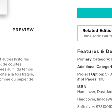
PREVIEW
Related Editi
Ebook, Apple iPad fo
Features & De
t autres histoires
Primary Category:
é, de courtes
Additional Categor
ées au fil du temps
té à la fois fragile,
Project Option:
5×8
 comme du papier de
# of Pages:
108
ISBN
Hardcover, Dust Ja
Hardcover, ImageW
Softcover: 978100