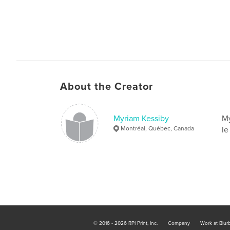
About the Creator
Myriam Kessiby
My
Montréal, Québec, Canada
le
© 2016 - 2026 RPI Print, Inc.
Company
Work at Blur