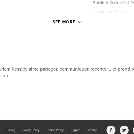
Publish Date:
Oct 1
Language
French
Keywords
SEE MORE
,
blagues
anecdo
Papier
riam Kessiby aime partager, communiquer, raconter... et prend pl
 faire.
b
Pricing
Privacy Policy
Cookie Policy
Support
Sitemap