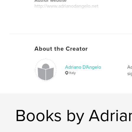
Author website
http://www.adrianodangelo.net
About the Creator
Adriano D'Angelo
Ad
Italy
si
Books by Adria