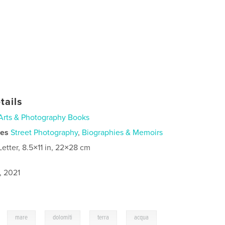
tails
Arts & Photography Books
ies
Street Photography
,
Biographies & Memoirs
Letter, 8.5×11 in, 22×28 cm
, 2021
,
,
,
,
mare
dolomiti
terra
acqua