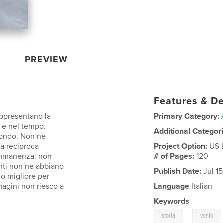
PREVIEW
Features & De
ppresentano la
Primary Category:
o e nel tempo.
Additional Categor
mondo. Non ne
a reciproca
Project Option:
US 
 immanenza: non
# of Pages:
120
enti non ne abbiano
Publish Date:
Jul 15
lo migliore per
magini non riesco a
Language
Italian
Keywords
,
storia
vento