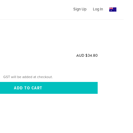
Sign Up
Log In
AUD $34.80
GST will be added at checkout.