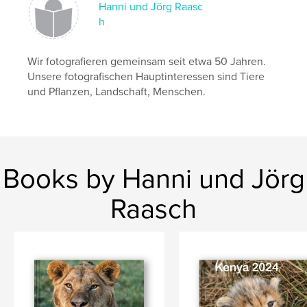
Hanni und Jörg Raasc
Keywords
h
,
,
,
Diamond Beach
Jökulsarlon
Island
Landschaft
Wir fotografieren gemeinsam seit etwa 50 Jahren.
Unsere fotografischen Hauptinteressen sind Tiere
und Pflanzen, Landschaft, Menschen.
Books by Hanni und Jörg
Raasch