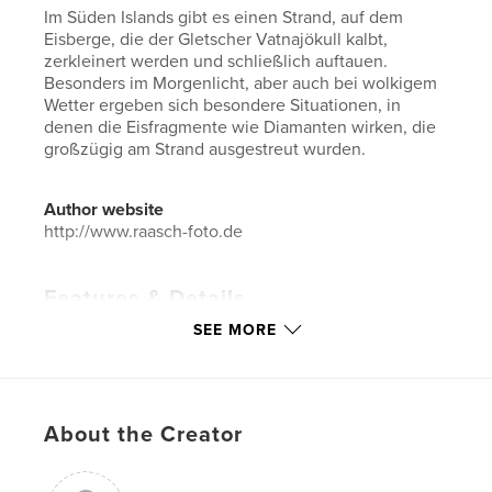
Im Süden Islands gibt es einen Strand, auf dem
Eisberge, die der Gletscher Vatnajökull kalbt,
zerkleinert werden und schließlich auftauen.
Besonders im Morgenlicht, aber auch bei wolkigem
Wetter ergeben sich besondere Situationen, in
denen die Eisfragmente wie Diamanten wirken, die
großzügig am Strand ausgestreut wurden.
Author website
http://www.raasch-foto.de
Features & Details
SEE MORE
Primary Category:
Iceland
Project Option:
Standard Landscape, 10×8 in, 25×20
cm
# of Pages:
82
About the Creator
Publish Date:
Dec 20, 2020
Language
German