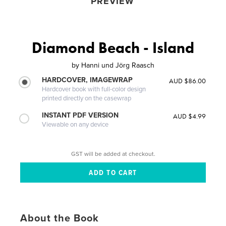
PREVIEW
Diamond Beach - Island
by
Hanni und Jörg Raasch
HARDCOVER, IMAGEWRAP
AUD $86.00
Hardcover book with full-color design
printed directly on the casewrap
INSTANT PDF VERSION
AUD $4.99
Viewable on any device
GST will be added at checkout.
About the Book