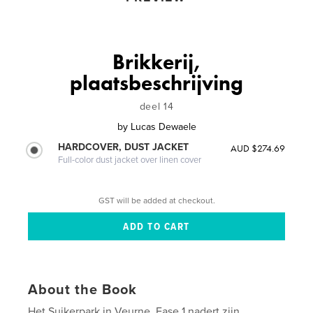
Brikkerij,
plaatsbeschrijving
deel 14
by
Lucas Dewaele
HARDCOVER, DUST JACKET
AUD $274.69
Full-color dust jacket over linen cover
GST will be added at checkout.
About the Book
Het Suikerpark in Veurne. Fase 1 nadert zijn