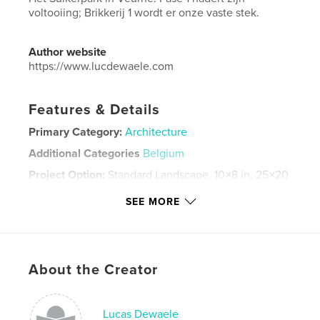
voltooiing; Brikkerij 1 wordt er onze vaste stek.
Author website
https://www.lucdewaele.com
Features & Details
Primary Category:
Architecture
Additional Categories
Belgium
Project Option:
Standard Landscape, 10×8 in, 25×20
cm
SEE MORE
# of Pages:
240
Publish Date:
Oct 26, 2020
Language
Dutch
Keywords
About the Creator
,
,
,
,
suikerpark
fotograaf
veurne
Dewaele
Lucas Dewaele
Lucas