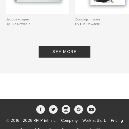
dagboekdagen
Zondagsmissen
By Luc Dewaele
By Luc Dewaele
SEE MORE
© 2016 - 2026 RPI Print, Inc.
Company
Work at Blurb
Pricing