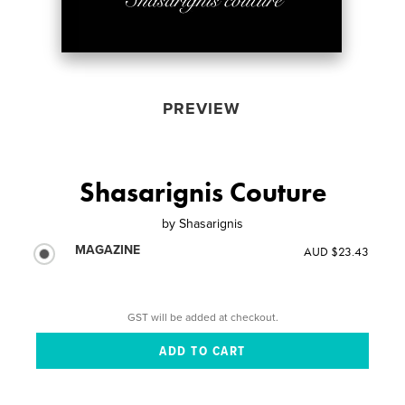
PREVIEW
Shasarignis Couture
by
Shasarignis
MAGAZINE
AUD $23.43
GST will be added at checkout.