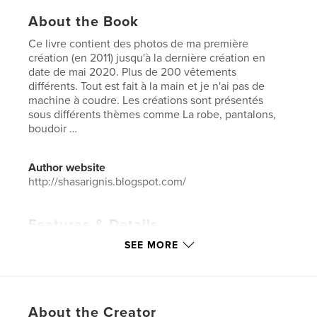
About the Book
Ce livre contient des photos de ma première
création (en 2011) jusqu'à la dernière création en
date de mai 2020. Plus de 200 vêtements
différents. Tout est fait à la main et je n'ai pas de
machine à coudre. Les créations sont présentés
sous différents thèmes comme La robe, pantalons,
boudoir …
Author website
http://shasarignis.blogspot.com/
Features & Details
SEE MORE
Primary Category:
Crafts & Hobbies
Additional Categories
Fashion
,
Minimalist
Project Option:
US Letter, 8.5×11 in, 22×28 cm
# of Pages:
76
About the Creator