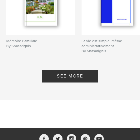
Mémoire Familiale
La vie est simple, même
By Shasarignis
administrativement
By Shasarignis
SEE MORE