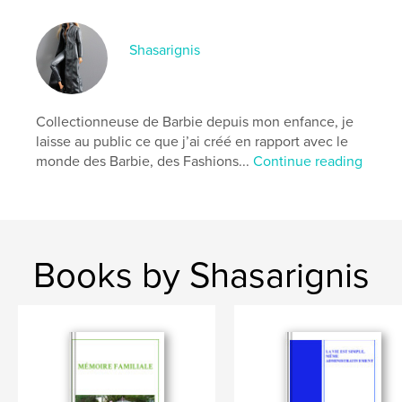
Publish Date:
May 21, 2020
Language
French
Shasarignis
Keywords
,
,
,
,
Fashion
sew
couture
doll
Collectionneuse de Barbie depuis mon enfance, je
,
,
poupée
Barbie
mode
laisse au public ce que j’ai créé en rapport avec le
monde des Barbie, des Fashions...
Continue reading
Books by Shasarignis