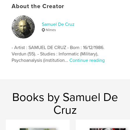
Project Option:
US Letter, 8.5×11 in, 22×28 cm
About the Creator
# of Pages:
20
Publish Date:
Apr 15, 2020
Samuel De Cruz
Language
English
Nîmes
Keywords
,
,
,
samuel de cruz
anami
robotic
- Artist : SAMUEL DE CRUZ - Born : 16/12/1986.
Verdun (55). - Studies : Informatic (Military),
,
robotique
robot
Psychoanalysis (institution...
Continue reading
Books by Samuel De
Cruz