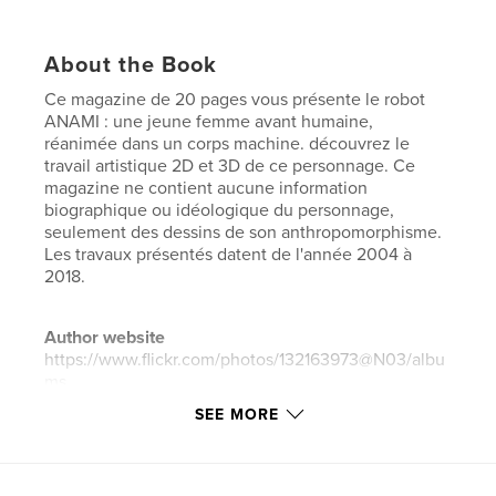
About the Book
Ce magazine de 20 pages vous présente le robot
ANAMI : une jeune femme avant humaine,
réanimée dans un corps machine. découvrez le
travail artistique 2D et 3D de ce personnage. Ce
magazine ne contient aucune information
biographique ou idéologique du personnage,
seulement des dessins de son anthropomorphisme.
Les travaux présentés datent de l'année 2004 à
2018.
Author website
https://www.flickr.com/photos/132163973@N03/albu
ms
SEE MORE
Features & Details
Primary Category:
Science Fiction & Fantasy