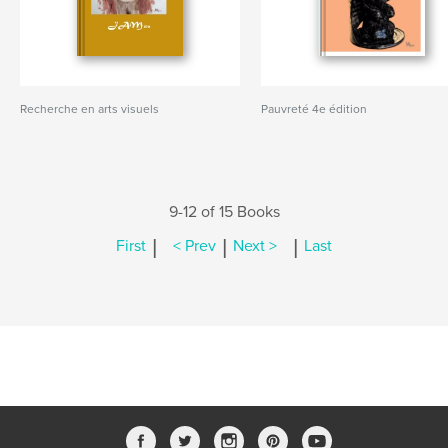
Recherche en arts visuels
Pauvreté 4e édition
9-12 of 15 Books
|
|
|
First
< Prev
Next >
Last