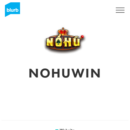
Sign Up
NOHUWIN