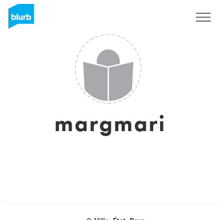
Sign Up
margmari