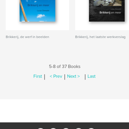
Brikkerij, de werf in beelden
Brikkerij, het laatste werkverslag
5-8 of 37 Books
|
|
|
First
< Prev
Next >
Last