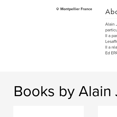
Ab
Montpellier France
Alain 
partic
Il a p
Lesaff
Il a r
Ed EPA
Books by Alain 