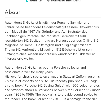
Website
Horn-Bad Meinberg
About
Autor Horst E. Goltz ist langjähriger Porsche-Sammler und -
Fahrer. Seine besondere Leidenschaft gilt seinem Urzwölfer aus
dem Modelljahr 1967. Als Gründer und Administrator des
unabhängigen Porsche 912 Registers Germany mit 400
registrierten 912-Besitzern und als Herausgeber des Online-912-
Magazins ist Horst E. Goltz täglich und ausgiebigst mit dem
Thema 912 konfrontiert. Mit seinen 912 Büchern gibt er sein
umfangreiches Wissen über diesen wundervollen Oldtimer an
Interessierte weiter.
Author Horst E. Goltz has been a Porsche collector and
passionate driver for many years.
His love for classic sports cars made in Stuttgart-Zuffenhausen is
visible in all aspects of his life. His recently published 230-page
strong book "Porsche 912 Buying Guide" with 500 colour photos
and statistics shows all variances between the Porsche 912 model
years (1965 to 1969). The book aims to provide sound advice to
the reader. The book Porsche 912 KULT is a homage to the 912.