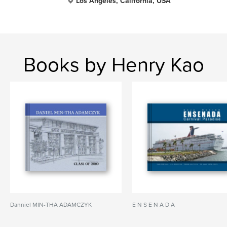
Los Angeles, California, USA
Books by Henry Kao
Danniel MIN-THA ADAMCZYK
E N S E N A D A