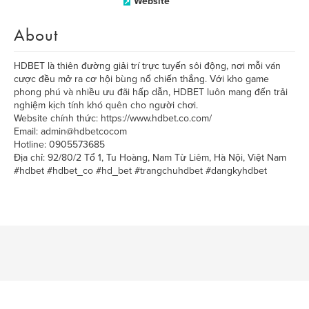
Website
About
HDBET là thiên đường giải trí trực tuyến sôi động, nơi mỗi ván
cược đều mở ra cơ hội bùng nổ chiến thắng. Với kho game
phong phú và nhiều ưu đãi hấp dẫn, HDBET luôn mang đến trải
nghiệm kịch tính khó quên cho người chơi.
Website chính thức: https://www.hdbet.co.com/
Email: admin@hdbetcocom
Hotline: 0905573685
Địa chỉ: 92/80/2 Tổ 1, Tu Hoàng, Nam Từ Liêm, Hà Nội, Việt Nam
#hdbet #hdbet_co #hd_bet #trangchuhdbet #dangkyhdbet