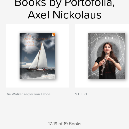
Books by Portofolia,
Axel Nickolaus
Die Wolkensegler von Laboe
S H F O
17-19 of 19 Books