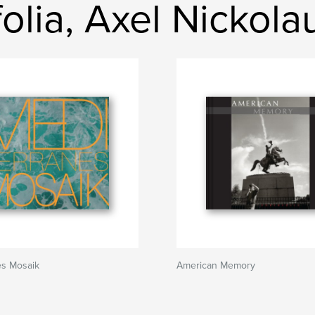
olia, Axel Nickola
es Mosaik
American Memory