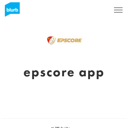
Sign Up
epscore app