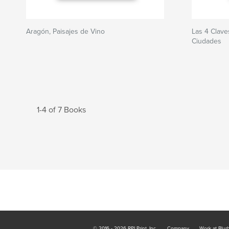
Aragón, Paisajes de Vino
Las 4 Clave
Ciudades
1-4 of 7 Books
© 2016 - 2026 RPI Print, Inc.
Company
Work at Blur