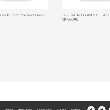
s de la Fotografía Nocturna en
LAS CUATRO CLAVES DE LA 
DE VIAJES
b
Pricing
Privacy Policy
Cookie Policy
Support
Sitemap