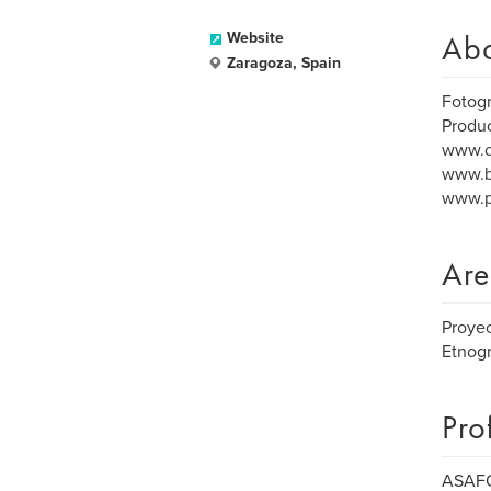
Ab
Website
Zaragoza, Spain
Fotogr
Produc
www.c
www.b
www.p
Are
Proyec
Etnogr
Pro
ASAFON