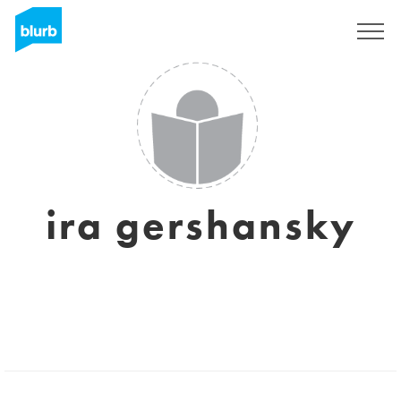
Sign Up
ira gershansky