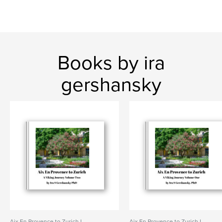
Books by ira
gershansky
Aix En Provence to Zurich I
Aix En Provence to Zurich I