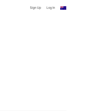
Sign Up
Log In