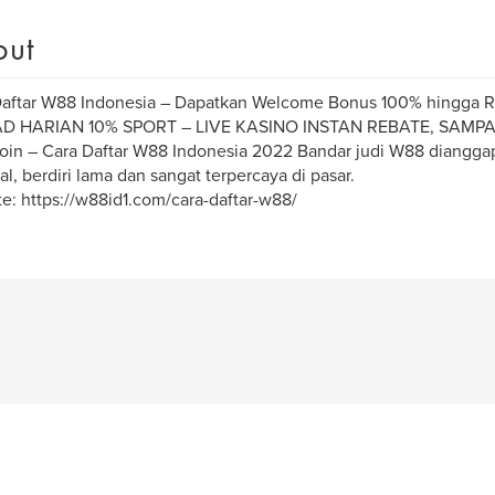
out
Daftar W88 Indonesia – Dapatkan Welcome Bonus 100% hingga
D HARIAN 10% SPORT – LIVE KASINO INSTAN REBATE, SAMPA
in – Cara Daftar W88 Indonesia 2022 Bandar judi W88 diangga
al, berdiri lama dan sangat terpercaya di pasar.
e: https://w88id1.com/cara-daftar-w88/