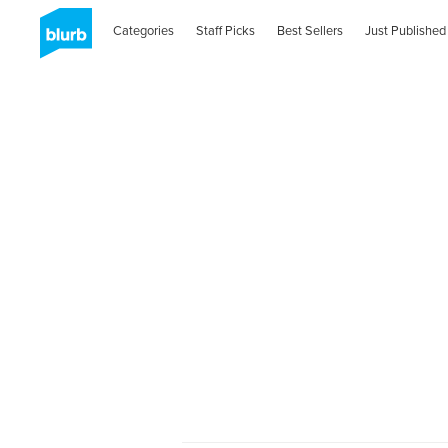
Categories
Staff Picks
Best Sellers
Just Published