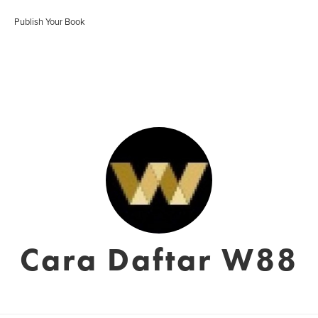
Publish Your Book
Cara Daftar W88