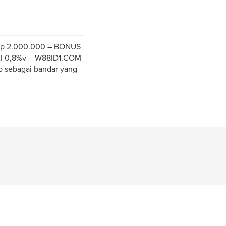
 Rp 2.000.000 – BONUS
I 0,8%v – W88ID1.COM
p sebagai bandar yang