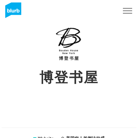
Sign Up
博登书屋