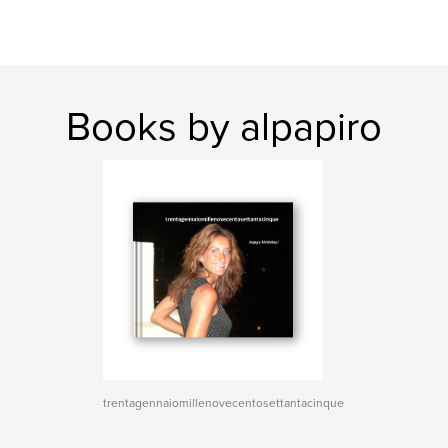
Books by alpapiro
trentagennaiomillenovecentosettantacinque