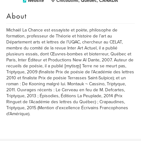
Website
Chicoutimi, Québec, CANADA
About
Michaël La Chance est essayiste et poète, philosophe de
formation, professeur de Théorie et histoire de l’art au
Département arts et lettres de l'UQAC, chercheur au CELAT,
membre du comité de la revue Inter Art Actuel, il a publié
plusieurs essais, dont Œuvres-bombes et bioterreur, Québec et
Paris, Inter Éditeur et Productions New Al Dante, 2007. Auteur de
recueils de poésie, il a publié [mytism̪] Terre ne se meurt pas,
Triptyque, 2009 (finaliste Prix de poésie de l'Académie des lettres
2010 et finaliste Prix de poésie Terrasses Saint-Sulpice); et un
roman : De Kooning malgré lui. Montauk ~ Cassino, Triptyque,
2011. Ouvrages récents : Le Cerveau en feu de M. Defcartes,
Triptyque, 2013 ; Épisodies, Éditions La Peuplade, 2014 (Prix
Ringuet de l'Académie des lettres du Québec) ; Crapaudines,
Triptyque, 2015 (Mention d'excellence Écrivains Francophones
d'Amérique).