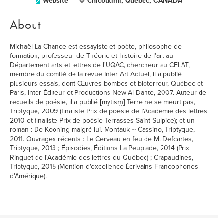
Website
Chicoutimi, Québec, CANADA
About
Michaël La Chance est essayiste et poète, philosophe de
formation, professeur de Théorie et histoire de l’art au
Département arts et lettres de l'UQAC, chercheur au CELAT,
membre du comité de la revue Inter Art Actuel, il a publié
plusieurs essais, dont Œuvres-bombes et bioterreur, Québec et
Paris, Inter Éditeur et Productions New Al Dante, 2007. Auteur de
recueils de poésie, il a publié [mytism̪] Terre ne se meurt pas,
Triptyque, 2009 (finaliste Prix de poésie de l'Académie des lettres
2010 et finaliste Prix de poésie Terrasses Saint-Sulpice); et un
roman : De Kooning malgré lui. Montauk ~ Cassino, Triptyque,
2011. Ouvrages récents : Le Cerveau en feu de M. Defcartes,
Triptyque, 2013 ; Épisodies, Éditions La Peuplade, 2014 (Prix
Ringuet de l'Académie des lettres du Québec) ; Crapaudines,
Triptyque, 2015 (Mention d'excellence Écrivains Francophones
d'Amérique).