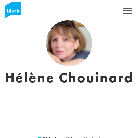
Sign Up
Hélène Chouinard