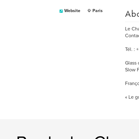
Ab
Website
Paris
Le Cha
Conta
Tél. :
Glass 
Slow F
Franço
« Le go