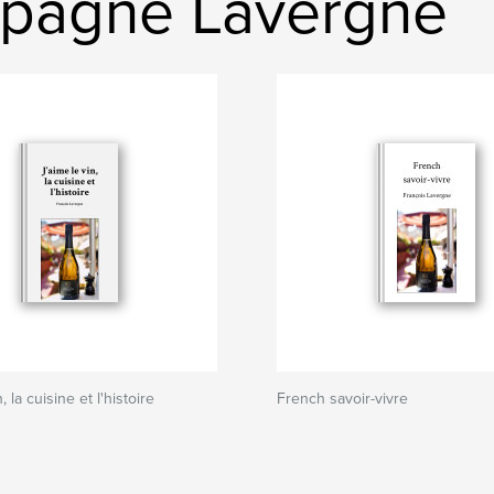
pagne Lavergne
, la cuisine et l'histoire
French savoir-vivre