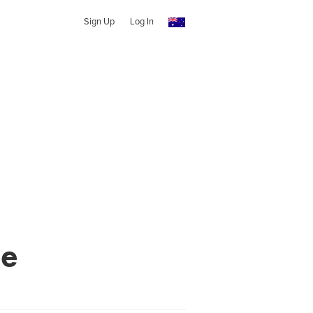
Sign Up
Log In
ne