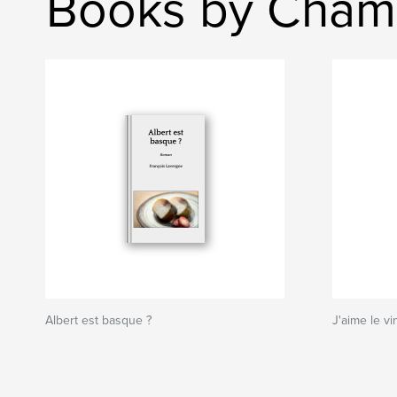
Books by Cham
Albert est basque ?
J'aime le vin