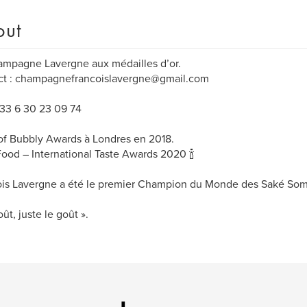
out
mpagne Lavergne aux médailles d’or.
ct : champagnefrancoislavergne@gmail.com
 +33 6 30 23 09 74
of Bubbly Awards à Londres en 2018.
ood – International Taste Awards 2020 🍾
is Lavergne a été le premier Champion du Monde des Saké Som
ût, juste le goût ».