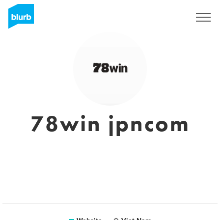
Sign Up
78win jpncom