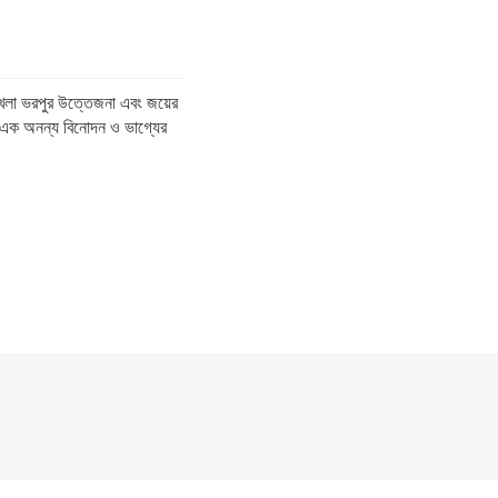
 খেলা ভরপুর উত্তেজনা এবং জয়ের
 এক অনন্য বিনোদন ও ভাগ্যের