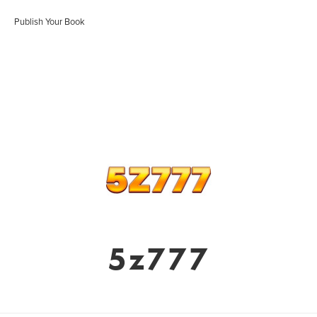
Publish Your Book
5z777