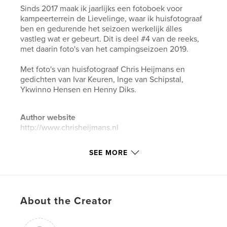
Sinds 2017 maak ik jaarlijks een fotoboek voor
kampeerterrein de Lievelinge, waar ik huisfotograaf
ben en gedurende het seizoen werkelijk álles
vastleg wat er gebeurt. Dit is deel #4 van de reeks,
met daarin foto's van het campingseizoen 2019.
Met foto's van huisfotograaf Chris Heijmans en
gedichten van Ivar Keuren, Inge van Schipstal,
Ykwinno Hensen en Henny Diks.
Author website
http://www.chrisheijmans.nl
SEE MORE
Features & Details
Primary Category:
Arts & Photography Books
Project Option:
Large Square, 12×12 in, 30×30 cm
# of Pages:
60
About the Creator
Publish Date:
Mar 06, 2020