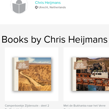
Language
Dutch
Chris Heijmans
Utrecht, Netherlands
Keywords
,
De Lievelinge
Lievelinge
Books by Chris Heijmans
Camperboekje Zijderoute - deel 2
Met de Bukhanka naar het Verre