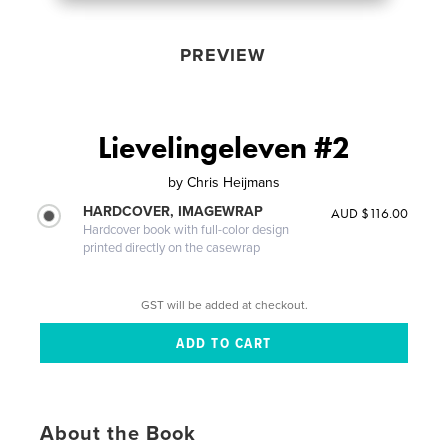
PREVIEW
Lievelingeleven #2
by
Chris Heijmans
HARDCOVER, IMAGEWRAP
AUD $116.00
Hardcover book with full-color design
printed directly on the casewrap
GST will be added at checkout.
About the Book