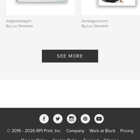
dagboekdagen
Zondagsmissen
By Luc Dewaele
By Luc Dewaele
SEE MORE
© 2016 - 2026 RPI Print, Inc.
Company
Work at Blurb
Pricing