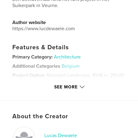
Suikerpark in Veurne.
Author website
https://www.lucdewaele.com
Features & Details
Primary Category:
Architecture
Additional Categories
Belgium
Project Option:
Standard Landscape, 10×8 in, 25×20
cm
SEE MORE
# of Pages:
178
Publish Date:
Dec 15, 2019
Language
Dutch
Keywords
About the Creator
,
,
ION
Veurne
Architectuur
Lucas Dewaele