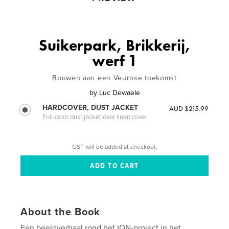
Suikerpark, Brikkerij,
werf 1
Bouwen aan een Veurnse toekomst
by
Luc Dewaele
HARDCOVER, DUST JACKET
AUD $215.99
Full-color dust jacket over linen cover
GST will be added at checkout.
About the Book
Een beeldverhaal rond het ION-project in het