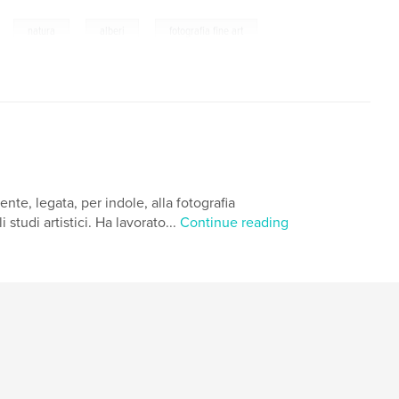
,
,
,
natura
alberi
fotografia fine art
nte, legata, per indole, alla fotografia
studi artistici. Ha lavorato...
Continue reading