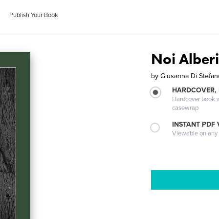
Publish Your Book
Noi Alber
by
Giusanna Di Stefan
HARDCOVER,
Hardcover book wi
casewrap
INSTANT PDF
Viewable on any