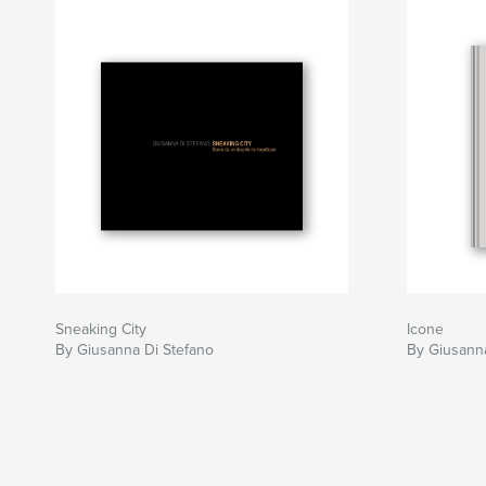
Sneaking City
Icone
By Giusanna Di Stefano
By Giusanna