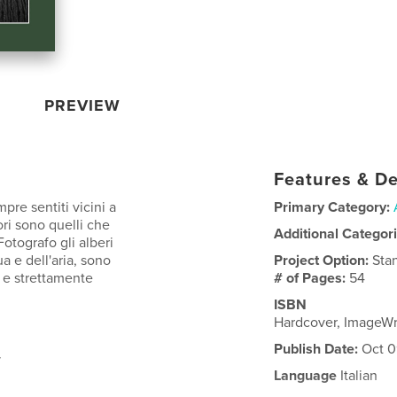
PREVIEW
Features & De
mpre sentiti vicini a
Primary Category:
ri sono quelli che
Additional Categor
otografo gli alberi
ua e dell'aria, sono
Project Option:
Sta
a e strettamente
# of Pages:
54
ISBN
Hardcover, ImageW
Publish Date:
Oct 0
/
Language
Italian