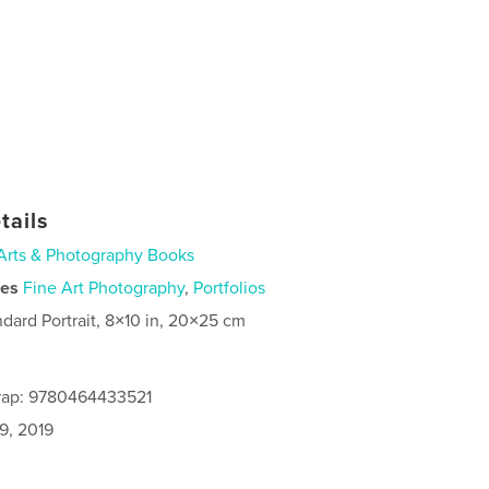
tails
Arts & Photography Books
ies
Fine Art Photography
,
Portfolios
ndard Portrait, 8×10 in, 20×25 cm
rap: 9780464433521
9, 2019