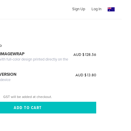
Sign Up
Log In
i
o
 IMAGEWRAP
AUD $128.56
th full-color design printed directly on the
 VERSION
AUD $13.80
 device
GST will be added at checkout.