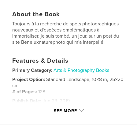
About the Book
Toujours à la recherche de spots photographiques
nouveaux et d'espèces emblématiques à
immortaliser, je suis tombé, un jour, sur un post du
site Beneluxnaturephoto qui m'a interpellé.
Features & Details
Primary Category:
Arts & Photography Books
Project Option:
Standard Landscape, 10×8 in, 25×20
cm
# of Pages:
128
Publish Date:
Jun 23, 2019
Language
French
SEE MORE
Keywords
,
,
,
shetland
mull;
écosse;
loutres;