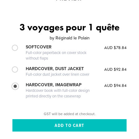
3 voyages pour 1 quête
by
Réginald le Polain
SOFTCOVER
AUD $78.84
Full-color paperback on cover stock
without flaps
HARDCOVER, DUST JACKET
AUD $92.84
Full-color dust jacket over linen cover
HARDCOVER, IMAGEWRAP
AUD $94.84
Hardcover book with full-color design
printed directly on the casewrap
GST will be added at checkout.