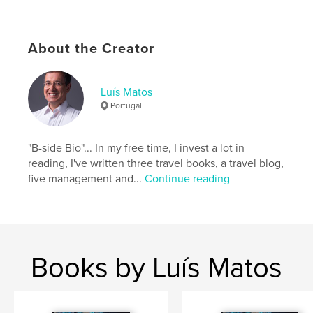
Features & Details
About the Creator
Primary Category:
Travel
Project Option:
Large Square, 12×12 in, 30×30 cm
# of Pages:
422
Luís Matos
Portugal
ISBN
Hardcover, Dust Jacket: 9781389008436
Publish Date:
Jan 16, 2018
"B-side Bio"... In my free time, I invest a lot in
reading, I've written three travel books, a travel blog,
Language
Portuguese
five management and...
Continue reading
Keywords
,
,
,
Travel
Range Rover
Drives of a lifetime
Adventure
Books by Luís Matos
,
Viajar de carro
,
Viajar
,
Viagem
,
Aventura