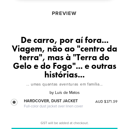
PREVIEW
De carro, por aí fora...
Viagem, não ao "centro da
terra", mas à "Terra do
Gelo e do Fogo"... e outras
histórias...
... umas quantas aventuras em família...
by
Luís de Matos
HARDCOVER, DUST JACKET
AUD $371.59
Full-color dust jacket over linen cover
GST will be added at checkout.