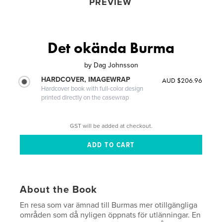
PREVIEW
Det okända Burma
by
Dag Johnsson
HARDCOVER, IMAGEWRAP
AUD $206.96
Hardcover book with full-color design
printed directly on the casewrap
GST will be added at checkout.
About the Book
En resa som var ämnad till Burmas mer otillgängliga
områden som då nyligen öppnats för utlänningar. En