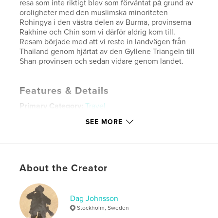
resa som inte riktigt blev som förväntat på grund av
oroligheter med den muslimska minoriteten
Rohingya i den västra delen av Burma, provinserna
Rakhine och Chin som vi därför aldrig kom till.
Resam började med att vi reste in landvägen från
Thailand genom hjärtat av den Gyllene Triangeln till
Shan-provinsen och sedan vidare genom landet.
Features & Details
Primary Category:
Travel
Project Option:
Large Format Landscape, 13×11 in,
SEE MORE
33×28 cm
# of Pages:
164
Publish Date:
Mar 18, 2017
About the Creator
Language
Swedish
Keywords
,
Dag Johnsson
Burma
Myanmar
Stockholm, Sweden