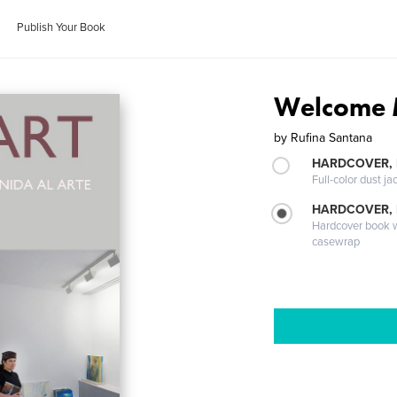
Publish Your Book
Welcome 
by
Rufina Santana
HARDCOVER, 
Full-color dust ja
HARDCOVER,
Hardcover book wi
casewrap