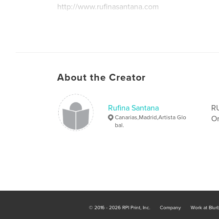
http://www.rufinasantana.com
About the Creator
Rufina Santana
RU
Canarias,Madrid,Artista Glo
Or
bal.
© 2016 - 2026 RPI Print, Inc.
Company
Work at Blur