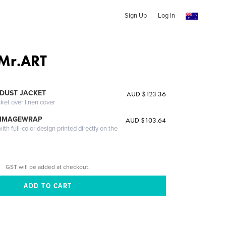
Sign Up
Log In
Mr.ART
DUST JACKET
AUD $123.36
cket over linen cover
 IMAGEWRAP
AUD $103.64
th full-color design printed directly on the
GST will be added at checkout.