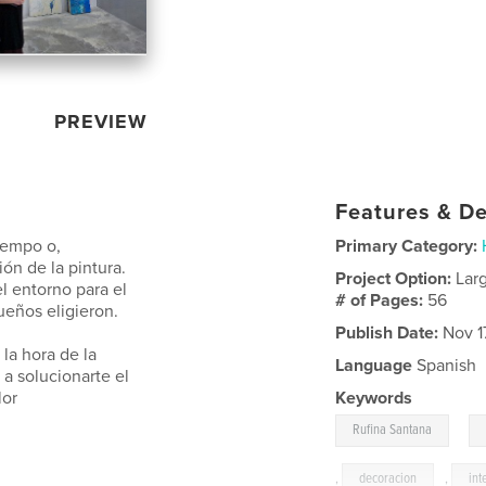
PREVIEW
Features & De
iempo o,
Primary Category:
ón de la pintura.
Project Option:
Lar
l entorno para el
# of Pages:
56
ueños eligieron.
Publish Date:
Nov 1
la hora de la
Language
Spanish
 a solucionarte el
lor
Keywords
,
Rufina Santana
,
decoracion
,
int