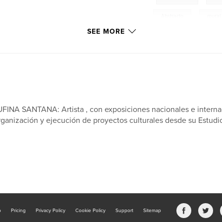
Abstracto
,
mural
SEE MORE
FINA SANTANA: Artista , con exposiciones nacionales e interna
ganización y ejecución de proyectos culturales desde su Estudio
b
Pricing
Privacy Policy
Cookie Policy
Support
Sitemap