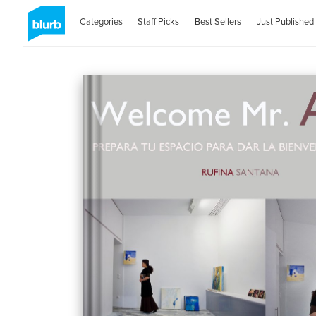
Categories
Staff Picks
Best Sellers
Just Published