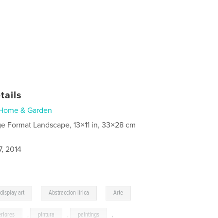
tails
Home & Garden
ge Format Landscape, 13×11 in, 33×28 cm
7, 2014
,
,
display art
Abstraccion lírica
Arte
eriores
,
pintura
,
paintings
,