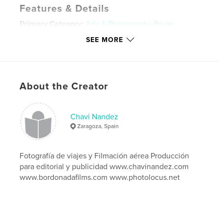
Features & Details
Primary Category:
Arts & Photography Books
Version
Fixed-layout ebook, 130 pgs
SEE MORE
Publish Date:
Apr 02, 2013
Last Edit
Mar 11, 2026
Language
Spanish
About the Creator
Keywords
,
,
,
claves fotografía
fotografía digital
fotografía
Chavi Nandez
Zaragoza, Spain
viajes
,
composición
,
nikon
,
canon
,
sony
,
Fotografía de viajes y Filmación aérea Producción
para editorial y publicidad www.chavinandez.com
reflex
www.bordonadafilms.com www.photolocus.net