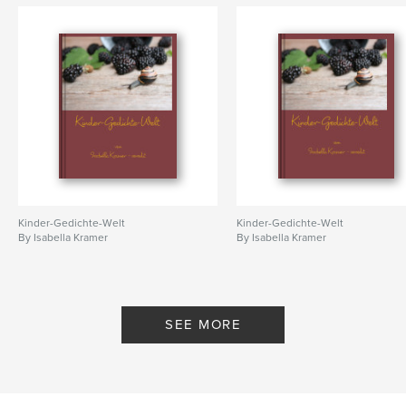
Language
German
Keywords
,
,
,
Iceland
travel
nature photography
nature
Kinder-Gedichte-Welt
Kinder-Gedichte-Welt
By Isabella Kramer
By Isabella Kramer
SEE MORE