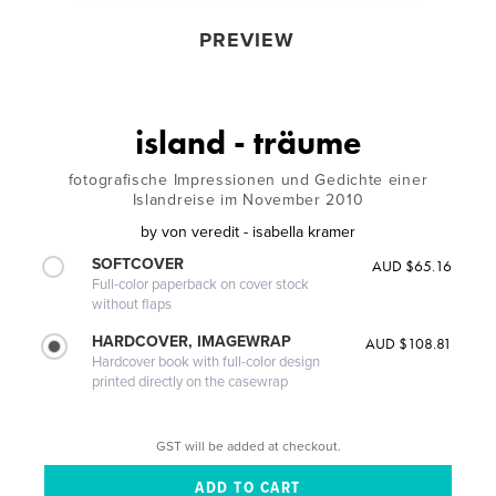
PREVIEW
island - träume
fotografische Impressionen und Gedichte einer
Islandreise im November 2010
by
von veredit - isabella kramer
SOFTCOVER
AUD $65.16
Full-color paperback on cover stock
without flaps
HARDCOVER, IMAGEWRAP
AUD $108.81
Hardcover book with full-color design
printed directly on the casewrap
GST will be added at checkout.