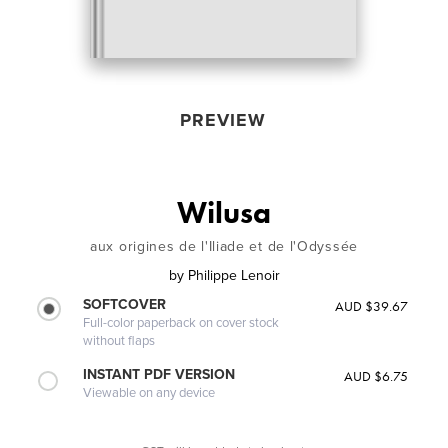
PREVIEW
Wilusa
aux origines de l'Iliade et de l'Odyssée
by
Philippe Lenoir
SOFTCOVER
AUD $39.67
Full-color paperback on cover stock
without flaps
INSTANT PDF VERSION
AUD $6.75
Viewable on any device