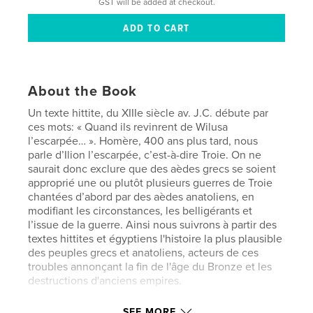
GST will be added at checkout.
About the Book
Un texte hittite, du XIIIe siècle av. J.C. débute par
ces mots: « Quand ils revinrent de Wilusa
l’escarpée… ». Homère, 400 ans plus tard, nous
parle d’Ilion l’escarpée, c’est-à-dire Troie. On ne
saurait donc exclure que des aèdes grecs se soient
approprié une ou plutôt plusieurs guerres de Troie
chantées d’abord par des aèdes anatoliens, en
modifiant les circonstances, les belligérants et
l’issue de la guerre. Ainsi nous suivrons à partir des
textes hittites et égyptiens l'histoire la plus plausible
des peuples grecs et anatoliens, acteurs de ces
troubles annonçant la fin de l'âge du Bronze et les
destructions d'anciens empires.
SEE MORE