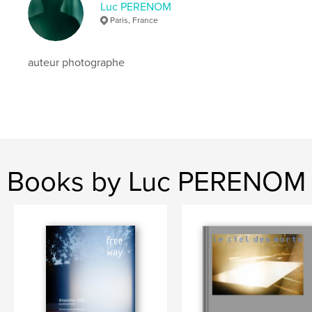
Publish Date:
May 11, 2026
Luc PERENOM
Paris, France
Language
French
Keywords
auteur photographe
,
,
,
photographie
homme
solo
dimanche
Books by Luc PERENOM