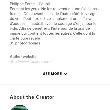
Philippe Forest - L’oubli
Fermant les yeux. Ne les rouvrant qu’une fois le pas
franchi. Découvrant alors, de l’autre côté, le visage
du vrai. Peut-être est-ce simplement une affaire
d’audace. Il faudrait avoir le courage d’enjamber le
vide. Afin de pénétrer à l’intérieur de la grande
image qui contient toutes les autres. Celle dont la
clarté pure recèle
35 photographies
Author website
http://www.lucperenom.fr
SEE MORE
Features & Details
Primary Category:
Fine Art
Additional Categories
Arts & Photography Books
About the Creator
Project Option:
Large Square, 12×12 in, 30×30 cm
# of Pages:
40