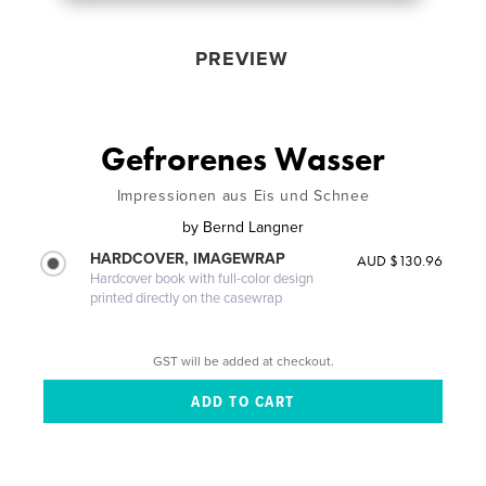
PREVIEW
Gefrorenes Wasser
Impressionen aus Eis und Schnee
by
Bernd Langner
HARDCOVER, IMAGEWRAP
AUD $130.96
Hardcover book with full-color design
printed directly on the casewrap
GST will be added at checkout.