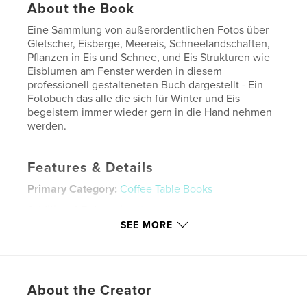
About the Book
Eine Sammlung von außerordentlichen Fotos über
Gletscher, Eisberge, Meereis, Schneelandschaften,
Pflanzen in Eis und Schnee, und Eis Strukturen wie
Eisblumen am Fenster werden in diesem
professionell gestalteneten Buch dargestellt - Ein
Fotobuch das alle die sich für Winter und Eis
begeistern immer wieder gern in die Hand nehmen
werden.
Features & Details
Primary Category:
Coffee Table Books
Additional Categories
Portfolios
SEE MORE
Project Option:
Large Square, 12×12 in, 30×30 cm
# of Pages:
48
Publish Date:
Mar 28, 2026
Language
German
About the Creator
Keywords