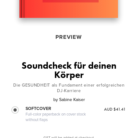
PREVIEW
Soundcheck für deinen
Körper
Die GESUNDHEIT als Fundament einer erfolgreichen
DJ-Karriere
by
Sabine Kaiser
SOFTCOVER
AUD $41.41
Full-color paperback on cover stock
without flaps
GST will be added at checkout.