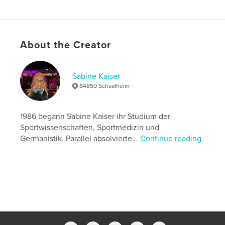
Additional Categories
Health & Fitness
,
Reference
Project Option:
8×10 in, 20×25 cm
# of Pages:
262
About the Creator
ISBN
Softcover: 9798261152699
Sabine Kaiser
Publish Date:
Jan 06, 2026
64850 Schaafheim
Language
German
Keywords
1986 begann Sabine Kaiser ihr Studium der
,
,
,
Burnout
Musikkarriere
DJ-Gesundheit
Sportwissenschaften, Sportmedizin und
Germanistik. Parallel absolvierte...
Continue reading
DJ