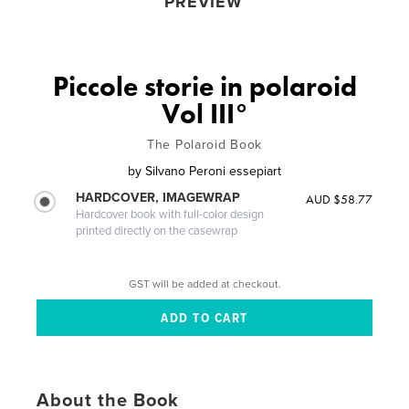
PREVIEW
Piccole storie in polaroid
Vol III°
The Polaroid Book
by
Silvano Peroni essepiart
HARDCOVER, IMAGEWRAP
AUD $58.77
Hardcover book with full-color design
printed directly on the casewrap
GST will be added at checkout.
About the Book