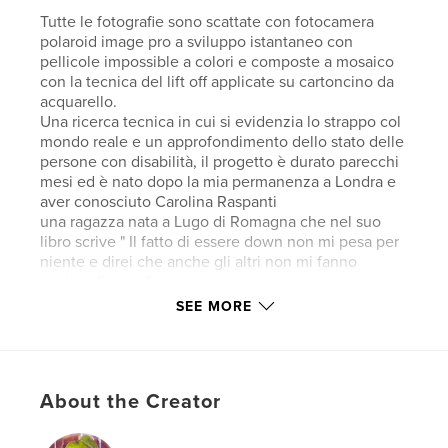
Tutte le fotografie sono scattate con fotocamera
polaroid image pro a sviluppo istantaneo con
pellicole impossible a colori e composte a mosaico
con la tecnica del lift off applicate su cartoncino da
acquarello.
Una ricerca tecnica in cui si evidenzia lo strappo col
mondo reale e un approfondimento dello stato delle
persone con disabilità, il progetto è durato parecchi
mesi ed è nato dopo la mia permanenza a Londra e
aver conosciuto Carolina Raspanti
una ragazza nata a Lugo di Romagna che nel suo
libro scrive " Il fatto di essere down non mi pesa per
niente e direi che anche gli altri non mi fanno
sentire diversa "
Il mio coinvolgimento poi con i ragazzi del Centro
SEE MORE
bresciano Down ha in qualche modo ampliato il
progetto iniziale.
La loro forza, i loro angeli. la sensibilità e la certezza
del loro stato.
About the Creator
Rispetto ad altri lavori da me realizzati in passato,
come, " la Bambola contesa ...
o " Che cosa hai fatto? Guardami!" che