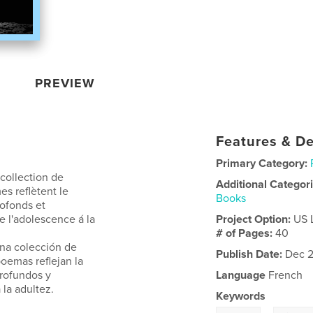
PREVIEW
Features & De
Primary Category:
collection de
Additional Categor
s reflètent le
Books
rofonds et
e l'adolescence á la
Project Option:
US 
# of Pages:
40
una colección de
Publish Date:
Dec 2
oemas reflejan la
profundos y
Language
French
la adultez.
Keywords