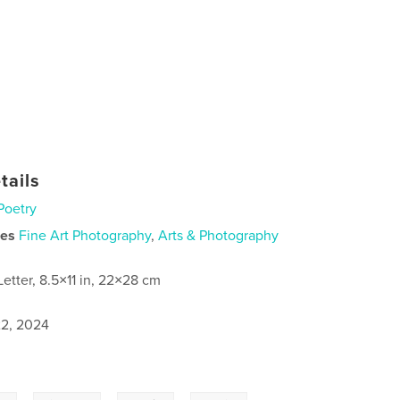
tails
Poetry
ies
Fine Art Photography
,
Arts & Photography
Letter, 8.5×11 in, 22×28 cm
2, 2024