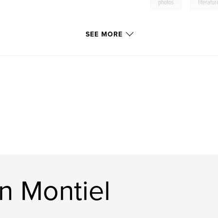
,
photos
literatur
SEE MORE
n Montiel