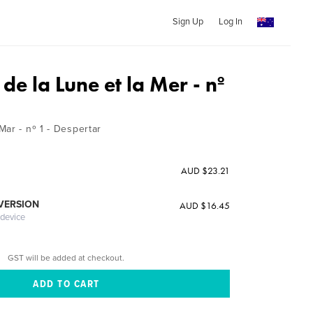
Sign Up
Log In
de la Lune et la Mer - nº
ar - nº 1 - Despertar
AUD $23.21
 VERSION
AUD $16.45
 device
GST will be added at checkout.