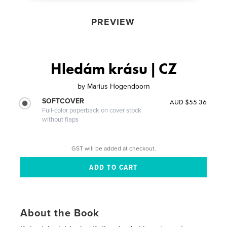
PREVIEW
Hledám krásu | CZ
by
Marius Hogendoorn
SOFTCOVER
AUD $55.36
Full-color paperback on cover stock
without flaps
GST will be added at checkout.
About the Book