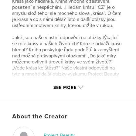
Krása jako hádanka. Kniha vhodná k zastavení,
posezení a nespěchání. „Hledám krásu | CZ” je o
smyslu složitého, ale mocného slova „krása”. O čem
je krása a co s námi dělá? Tato a další otázky jsou
ústředním motivem knihy, kterou držíte v rukou.
Jaké jsou naše vlastní odpovědi na otázky týkající
se role krásy v našich životech? Kdo se odváží krásu
hledat? Kniha poskytuje řadu podnětů k zamyšlení
nad možná překvapivými otázkami: „Do jaké míry
můžeme ovlivnit úroveň krásy ve svém životě?“
„Vede krása ke štěstí?“ Naše vlastní odpovědi na
tyto a mnohé další otázky výzkumu Project Beauty
ukazují, jak prožíváme svůj život. Naše představa o
kráse nastavuje zrcadlo i našemu životu.
SEE MORE
„Hledám krásu | CZ“ vyšlo díky spolupráci 1112
českých mužů a žen, jejichž odpovědi jsou zahrnuty
v této publikaci. Ukazují, jak v České republice
About the Creator
zacházíme s krásou.
Author website
Project Beauty