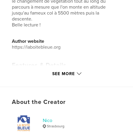
le changement de végétation tout au long du
parcours à mesure que l'on monte en altitude
jusqu'au fameux col à 5500 mètres puis la
descente.
Belle lecture !
Author website
https://laboitebleue.org
Features & Details
SEE MORE
Primary Category:
Travel
Additional Categories
Nature / Wildlife
,
Posters
Project Option:
Standard Landscape, 10×8 in, 25×20
cm
About the Creator
# of Pages:
58
Publish Date:
Aug 27, 2022
Nico
Language
French
Strasbourg
Keywords