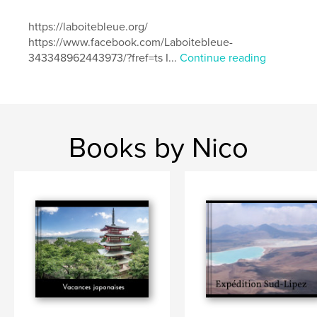
,
,
,
,
marche
népal
montagnes
trek
https://laboitebleue.org/
https://www.facebook.com/Laboitebleue-
Annapurnas
343348962443973/?fref=ts I...
Continue reading
Books by Nico