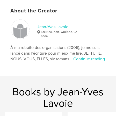
Additional Categories
Romance
,
Fantasy
About the Creator
Project Option:
6×9 in, 15×23 cm
# of Pages:
360
ISBN
Jean-Yves Lavoie
Softcover: 9781715050948
Lac Beauport, Québec, Ca
nada
Publish Date:
Jun 13, 2020
Language
À ma retraite des organisations (2006), je me suis
French
lancé dans l’écriture pour mieux me lire. JE, TU, IL,
Keywords
NOUS, VOUS, ELLES, six romans...
Continue reading
,
,
,
amour
sens de la vie
conscience
émancipation
Books by Jean-Yves
Lavoie