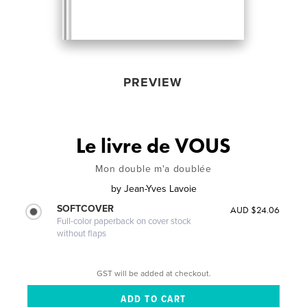
PREVIEW
Le livre de VOUS
Mon double m'a doublée
by
Jean-Yves Lavoie
SOFTCOVER
AUD $24.06
Full-color paperback on cover stock
without flaps
GST will be added at checkout.